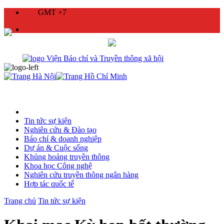
GMT +7
Tin tức sự kiện
Nghiên cứu & Đào tạo
Báo chí & doanh nghiệp
Dự án & Cuộc sống
Khủng hoảng truyền thông
Khoa học Công nghệ
Nghiên cứu truyền thông ngân hàng
Hợp tác quốc tế
Trang chủ
Tin tức sự kiện