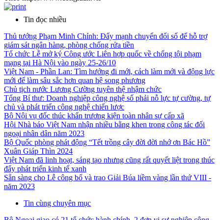
Tin đọc nhiều
Thủ tướng Phạm Minh Chính: Đẩy mạnh chuyển đổi số để hỗ trợ
giám sát ngân hàng, phòng chống rửa tiền
Tổ chức Lễ mở ký Công ước Liên hợp quốc về chống tội phạm
mạng tại Hà Nội vào ngày 25-26/10
Việt Nam - Phần Lan: Tìm hướng đi mới, cách làm mới và động lực
mới để làm sâu sắc hơn quan hệ song phương
Chủ tịch nước Lương Cường tuyên thệ nhậm chức
Tổng Bí thư: Doanh nghiệp công nghệ số phải nỗ lực tự cường, tự
chủ và phát triển công nghệ chiến lược
Bộ Nội vụ đốc thúc khẩn trương kiện toàn nhân sự cấp xã
Hội Nhà báo Việt Nam nhận nhiều bằng khen trong công tác đối
ngoại nhân dân năm 2023
Bộ Quốc phòng phát động “Tết trồng cây đời đời nhớ ơn Bác Hồ”
Xuân Giáp Thìn 2024
Việt Nam đã linh hoạt, sáng tạo nhưng cũng rất quyết liệt trong thúc
đẩy phát triển kinh tế xanh
Sẵn sàng cho Lễ công bố và trao Giải Búa liềm vàng lần thứ VIII -
năm 2023
Tin cùng chuyên mục
Bộ Ngoại giao có 21 tổ chức hành chính, 2 đơn vị sự nghiệp công