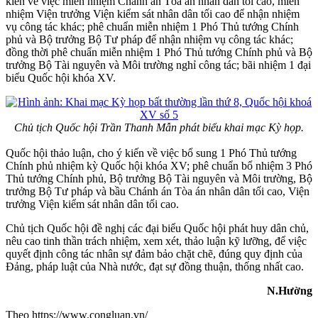
kiến về việc miễn nhiệm Chánh án Tòa án nhân dân tối cao, miễn
nhiệm Viện trưởng Viện kiểm sát nhân dân tối cao để nhận nhiệm
vụ công tác khác; phê chuẩn miễn nhiệm 1 Phó Thủ tướng Chính
phủ và Bộ trưởng Bộ Tư pháp để nhận nhiệm vụ công tác khác;
đồng thời phê chuẩn miễn nhiệm 1 Phó Thủ tướng Chính phủ và Bộ
trưởng Bộ Tài nguyên và Môi trường nghỉ công tác; bãi nhiệm 1 đại
biểu Quốc hội khóa XV.
Chủ tịch Quốc hội Trần Thanh Mẫn phát biểu khai mạc Kỳ họp.
Quốc hội thảo luận, cho ý kiến về việc bổ sung 1 Phó Thủ tướng
Chính phủ nhiệm kỳ Quốc hội khóa XV; phê chuẩn bổ nhiệm 3 Phó
Thủ tướng Chính phủ, Bộ trưởng Bộ Tài nguyên và Môi trường, Bộ
trưởng Bộ Tư pháp và bầu Chánh án Tòa án nhân dân tối cao, Viện
trưởng Viện kiểm sát nhân dân tối cao.
Chủ tịch Quốc hội đề nghị các đại biểu Quốc hội phát huy dân chủ,
nêu cao tinh thần trách nhiệm, xem xét, thảo luận kỹ lưỡng, để việc
quyết định công tác nhân sự đảm bảo chặt chẽ, đúng quy định của
Đảng, pháp luật của Nhà nước, đạt sự đồng thuận, thống nhất cao.
N.Hường
Theo https://www.congluan.vn/