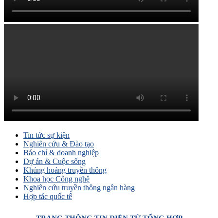
Tin tức sự kiện
Nghiên cứu & Đào tạo
Báo chí & doanh nghiệp
Dự án & Cuộc sống
Khủng hoảng truyền thông
Khoa học Công nghệ
Nghiên cứu truyền thông ngân hàng
Hợp tác quốc tế
TRANG THÔNG TIN ĐIỆN TỬ TỔNG HỢP