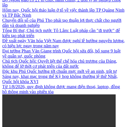
lập
Hôm nay, Quốc hội thảo luận ở tổ về việc thành lập TP Quảng Ninh
và TP Bắc Ninh
Chuyển đổi số của Phú Thọ phải tạo thuận lợi thực chất cho người
dân và doanh nghiệp
Tổng Bí thư, Chủ tịch nước Tô Lâm: Luật pháp cần "đi trước" để
kiến tạo phát triển
Đề xuất ngày Văn hóa Việt Nam được nghỉ lễ hưởng nguyên lương,
có hiệu lực ngay trong năm nay
Đại tướng Phan Văn Giang trình Quốc hội sửa đổi, bổ sung 9 luật
về quân sự, quốc phòng
Chủ tịch Quốc hội: Quyết liệt thể chế hóa chủ trương của Đảng,
không để lỡ thời cơ phát triển của đất nước
Đặc khu Phú Quốc hướng tới chuẩn mực mới về an ninh, trật tự
Sáng nay, khai mạc trọng thể Kỳ họp không thường lệ thứ Nhất,
Quốc hội khóa XVI
Từ 1/8/2026, quy định không được mang điện thoại, laptop, đồng
hồ thông minh vào phiên tòa