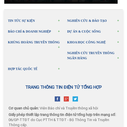
TIN TỨC SỰ KIỆN
NGHIÊN CỨU & ĐÀO TẠO
BÁO CHÍ & DOANH NGHIỆP
DỰ ÁN & CUỘC SỐNG
KHỦNG HOẢNG TRUYỀN THÔNG
KHOA HỌC CÔNG NGHỆ
NGHIÊN CỨU TRUYỀN THÔNG
NGÂN HÀNG
HỢP TÁC QUỐC TẾ
TRANG THÔNG TIN ĐIỆN TỬ TỔNG HỢP
Cơ quan chủ quản:
Viện Báo chí và Truyền thông xã hội
Giấy phép thiết lập trang thông tin điện tử tổng hợp trên mạng số:
06/GP-TTĐT do Cục PTTH & TTĐT - Bộ Thông Tin và Truyền
Thông cấp.