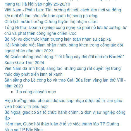
mạng tại Hà Nội vào ngày 25-26/10
Việt Nam - Phần Lan: Tìm hướng đi mới, cách làm mới và động
lực mới để làm sâu sắc hơn quan hệ song phương
Chủ tịch nước Lương Cường tuyên thệ nhậm chức
Tổng Bí thư: Doanh nghiệp công nghệ số phải nỗ lực tự cường, tự
chủ và phát triển công nghệ chiến lược
Bộ Nội vụ đốc thúc khẩn trương kiện toàn nhân sự cấp xã
Hội Nhà báo Việt Nam nhận nhiều bằng khen trong công tác đối
ngoại nhân dân năm 2023
Bộ Quốc phòng phát động “Tết trồng cây đời đời nhớ ơn Bác Hồ”
Xuân Giáp Thìn 2024
Việt Nam đã linh hoạt, sáng tạo nhưng cũng rất quyết liệt trong
thúc đẩy phát triển kinh tế xanh
Sẵn sàng cho Lễ công bố và trao Giải Búa liềm vàng lần thứ VIII -
năm 2023
Tin cùng chuyên mục
Hiệu trưởng, hiệu phó dôi dư sau sáp nhập được bố trí làm giáo
viên hoặc vị trí phù hợp
Bộ Ngoại giao có 21 tổ chức hành chính, 2 đơn vị sự nghiệp công
lập
Hôm nay, Quốc hội thảo luận ở tổ về việc thành lập TP Quảng
Ninh và TP Bắc Ninh