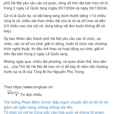
phố Hà Nội yêu cầu các cơ quan, công sở trên địa bàn treo cờ rủ
trong 2 ngày Lễ Quốc tang (ngày 25/7/2024 và ngày 26/7/2024).
Cờ rủ là Quốc kỳ, có dải băng tang (kích thước bằng 1/10 chiều
rộng lá cờ, chiều dài theo chiều dài của lá cờ và chỉ treo cờ đến
2/3 chiều cao của cột cờ, dùng băng vải đen buộc không để cờ
bay).
Ủy ban Nhân dân thành phố Hà Nội yêu cầu các tổ chức, cá
nhân, các cơ sở vui chơi, giải trí dừng, hoãn tổ chức các chương
trình nghệ thuật, thi đấu thể thao và hoạt động vui chơi, giải trí
trên địa bàn trong 2 ngày Lễ Quốc tang.
Những ngày qua, nhiều địa phương, cơ quan đoàn thể, khu dân
cư... của Thủ đô Hà Nội đã treo cờ rủ để bày tỏ niềm tiếc thương
trước sự ra đi của Tổng Bí thư Nguyễn Phú Trọng.
Theo https://www.congluan.vn/
Tin đọc nhiều
Thủ tướng Phạm Minh Chính: Đẩy mạnh chuyển đổi số để hỗ trợ
giám sát ngân hàng, phòng chống rửa tiền
Tổ chức Lễ mở ký Công ước Liên hợp quốc về chống tội phạm