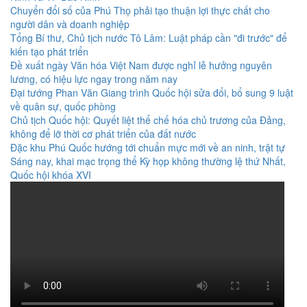
Chuyển đổi số của Phú Thọ phải tạo thuận lợi thực chất cho
người dân và doanh nghiệp
Tổng Bí thư, Chủ tịch nước Tô Lâm: Luật pháp cần "đi trước" để
kiến tạo phát triển
Đề xuất ngày Văn hóa Việt Nam được nghỉ lễ hưởng nguyên
lương, có hiệu lực ngay trong năm nay
Đại tướng Phan Văn Giang trình Quốc hội sửa đổi, bổ sung 9 luật
về quân sự, quốc phòng
Chủ tịch Quốc hội: Quyết liệt thể chế hóa chủ trương của Đảng,
không để lỡ thời cơ phát triển của đất nước
Đặc khu Phú Quốc hướng tới chuẩn mực mới về an ninh, trật tự
Sáng nay, khai mạc trọng thể Kỳ họp không thường lệ thứ Nhất,
Quốc hội khóa XVI