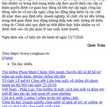
làm nhiệm vụ trong tình trạng khẩn cấp theo quyết định của cấp có
thẩm quyền được cơ quan huy động trả tiền trợ cấp ngày công lao
động, tiền ăn và trợ cấp ngày công lao động tăng thêm và các chế
độ khác theo quy định trên; doanh nghiệp, tổ chức chi trả tiền lương
trong thời gian được huy động không thấp hơn mức lương tối thiểu
vùng do Chính phủ quy định tại thời điểm thực hiện nhiệm vụ và
được tính vào chi phí quản lý sản xuất, kinh doanh.
Nghị định này có hiệu lực thi hành từ ngày 13/7/2026.
Quốc Trần
Theo https://www.congluan.vn/
Tin đọc nhiều
Thủ tướng Phạm Minh Chính: Đẩy mạnh chuyển đổi số để hỗ trợ
giám sát ngân hàng, phòng chống rửa tiền
Tổ chức Lễ mở ký Công ước Liên hợp quốc về chống tội phạm
mạng tại Hà Nội vào ngày 25-26/10
Việt Nam - Phần Lan: Tìm hướng đi mới, cách làm mới và động lực
mới để làm sâu sắc hơn quan hệ song phương
Chủ tịch nước Lương Cường tuyên thệ nhậm chức
Tổng Bí thư: Doanh nghiệp công nghệ số phải nỗ lực tự cường, tự
chủ và phát triển công nghệ chiến lược