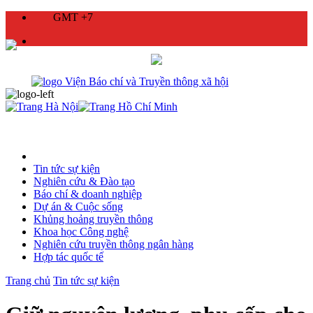
GMT +7
Tin tức sự kiện
Nghiên cứu & Đào tạo
Báo chí & doanh nghiệp
Dự án & Cuộc sống
Khủng hoảng truyền thông
Khoa học Công nghệ
Nghiên cứu truyền thông ngân hàng
Hợp tác quốc tế
Trang chủ
Tin tức sự kiện