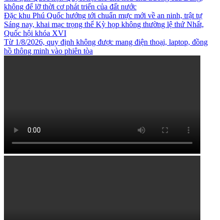
không để lỡ thời cơ phát triển của đất nước
Đặc khu Phú Quốc hướng tới chuẩn mực mới về an ninh, trật tự
Sáng nay, khai mạc trọng thể Kỳ họp không thường lệ thứ Nhất,
Quốc hội khóa XVI
Từ 1/8/2026, quy định không được mang điện thoại, laptop, đồng
hồ thông minh vào phiên tòa