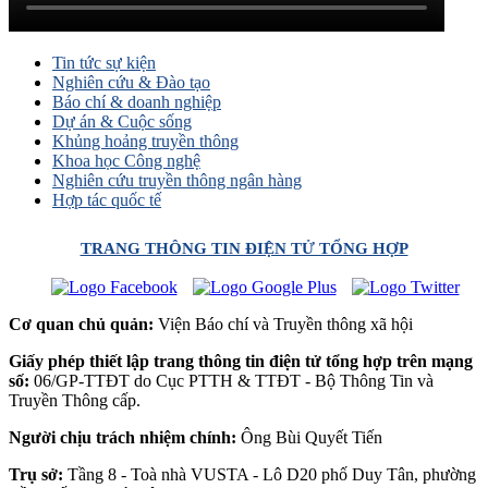
Tin tức sự kiện
Nghiên cứu & Đào tạo
Báo chí & doanh nghiệp
Dự án & Cuộc sống
Khủng hoảng truyền thông
Khoa học Công nghệ
Nghiên cứu truyền thông ngân hàng
Hợp tác quốc tế
TRANG THÔNG TIN ĐIỆN TỬ TỔNG HỢP
Cơ quan chủ quản:
Viện Báo chí và Truyền thông xã hội
Giấy phép thiết lập trang thông tin điện tử tổng hợp trên mạng
số:
06/GP-TTĐT do Cục PTTH & TTĐT - Bộ Thông Tin và
Truyền Thông cấp.
Người chịu trách nhiệm chính:
Ông Bùi Quyết Tiến
Trụ sở:
Tầng 8 - Toà nhà VUSTA - Lô D20 phố Duy Tân, phường