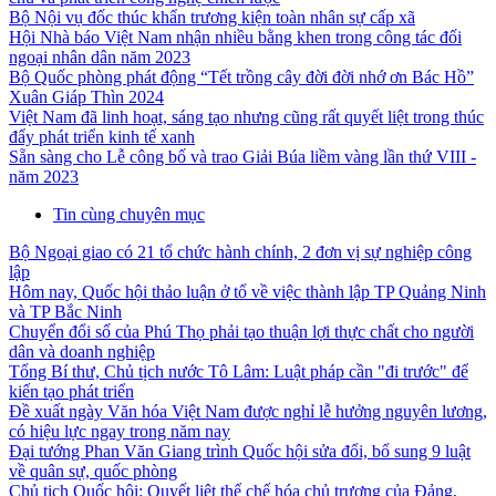
Bộ Nội vụ đốc thúc khẩn trương kiện toàn nhân sự cấp xã
Hội Nhà báo Việt Nam nhận nhiều bằng khen trong công tác đối
ngoại nhân dân năm 2023
Bộ Quốc phòng phát động “Tết trồng cây đời đời nhớ ơn Bác Hồ”
Xuân Giáp Thìn 2024
Việt Nam đã linh hoạt, sáng tạo nhưng cũng rất quyết liệt trong thúc
đẩy phát triển kinh tế xanh
Sẵn sàng cho Lễ công bố và trao Giải Búa liềm vàng lần thứ VIII -
năm 2023
Tin cùng chuyên mục
Bộ Ngoại giao có 21 tổ chức hành chính, 2 đơn vị sự nghiệp công
lập
Hôm nay, Quốc hội thảo luận ở tổ về việc thành lập TP Quảng Ninh
và TP Bắc Ninh
Chuyển đổi số của Phú Thọ phải tạo thuận lợi thực chất cho người
dân và doanh nghiệp
Tổng Bí thư, Chủ tịch nước Tô Lâm: Luật pháp cần "đi trước" để
kiến tạo phát triển
Đề xuất ngày Văn hóa Việt Nam được nghỉ lễ hưởng nguyên lương,
có hiệu lực ngay trong năm nay
Đại tướng Phan Văn Giang trình Quốc hội sửa đổi, bổ sung 9 luật
về quân sự, quốc phòng
Chủ tịch Quốc hội: Quyết liệt thể chế hóa chủ trương của Đảng,