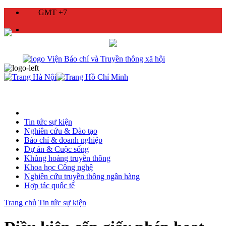
GMT +7
Tin tức sự kiện
Nghiên cứu & Đào tạo
Báo chí & doanh nghiệp
Dự án & Cuộc sống
Khủng hoảng truyền thông
Khoa học Công nghệ
Nghiên cứu truyền thông ngân hàng
Hợp tác quốc tế
Trang chủ
Tin tức sự kiện