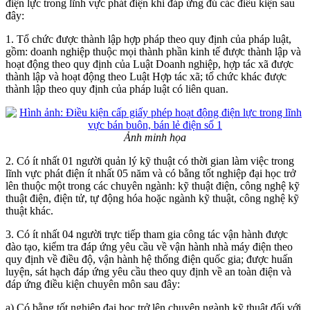
điện lực trong lĩnh vực phát điện khi đáp ứng đủ các điều kiện sau
đây:
1. Tổ chức được thành lập hợp pháp theo quy định của pháp luật,
gồm: doanh nghiệp thuộc mọi thành phần kinh tế được thành lập và
hoạt động theo quy định của Luật Doanh nghiệp, hợp tác xã được
thành lập và hoạt động theo Luật Hợp tác xã; tổ chức khác được
thành lập theo quy định của pháp luật có liên quan.
Ảnh minh họa
2. Có ít nhất 01 người quản lý kỹ thuật có thời gian làm việc trong
lĩnh vực phát điện ít nhất 05 năm và có bằng tốt nghiệp đại học trở
lên thuộc một trong các chuyên ngành: kỹ thuật điện, công nghệ kỹ
thuật điện, điện tử, tự động hóa hoặc ngành kỹ thuật, công nghệ kỹ
thuật khác.
3. Có ít nhất 04 người trực tiếp tham gia công tác vận hành được
đào tạo, kiểm tra đáp ứng yêu cầu về vận hành nhà máy điện theo
quy định về điều độ, vận hành hệ thống điện quốc gia; được huấn
luyện, sát hạch đáp ứng yêu cầu theo quy định về an toàn điện và
đáp ứng điều kiện chuyên môn sau đây:
a) Có bằng tốt nghiệp đại học trở lên chuyên ngành kỹ thuật đối với