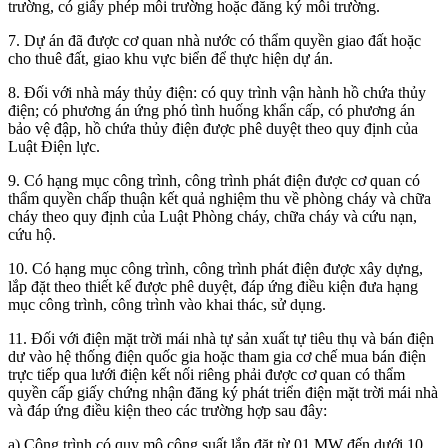
trường, có giấy phép môi trường hoặc đăng ký môi trường.
7. Dự án đã được cơ quan nhà nước có thẩm quyền giao đất hoặc
cho thuê đất, giao khu vực biển để thực hiện dự án.
8. Đối với nhà máy thủy điện: có quy trình vận hành hồ chứa thủy
điện; có phương án ứng phó tình huống khẩn cấp, có phương án
bảo vệ đập, hồ chứa thủy điện được phê duyệt theo quy định của
Luật Điện lực.
9. Có hạng mục công trình, công trình phát điện được cơ quan có
thẩm quyền chấp thuận kết quả nghiệm thu về phòng cháy và chữa
cháy theo quy định của Luật Phòng cháy, chữa cháy và cứu nạn,
cứu hộ.
10. Có hạng mục công trình, công trình phát điện được xây dựng,
lắp đặt theo thiết kế được phê duyệt, đáp ứng điều kiện đưa hạng
mục công trình, công trình vào khai thác, sử dụng.
11. Đối với điện mặt trời mái nhà tự sản xuất tự tiêu thụ và bán điện
dư vào hệ thống điện quốc gia hoặc tham gia cơ chế mua bán điện
trực tiếp qua lưới điện kết nối riêng phải được cơ quan có thẩm
quyền cấp giấy chứng nhận đăng ký phát triển điện mặt trời mái nhà
và đáp ứng điều kiện theo các trường hợp sau đây:
a) Công trình có quy mô công suất lắp đặt từ 01 MW đến dưới 10