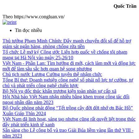
Quốc Trần
Theo https://www.congluan.vn/
Tin đọc nhiều
Thủ tướng Phạm Minh Chính: Đẩy mạnh chuyển đổi số để hỗ trợ
giám sát ngân hàng, phòng chống rửa tiền
Tổ chức Lễ mở ký Công ước Liên hợp quốc về chống tội phạm
mạng tại Hà Nội vào ngày 25-26/10
Việt Nam - Phần Lan: Tìm hướng đi mới, cách làm mới và động lực
mới để làm sâu sắc hơn quan hệ song phương
Chủ tịch nước Lương Cường tuyên thệ nhậm chức
Tổng Bí thư: Doanh nghiệp công nghệ số phải nỗ lực tự cường, tự
chủ và phát triển công nghệ chiến lược
Bộ Nội vụ đốc thúc khẩn trương kiện toàn nhân sự cấp xã
Hội Nhà báo Việt Nam nhận nhiều bằng khen trong công tác đối
ngoại nhân dân năm 2023
Bộ Quốc phòng phát động “Tết trồng cây đời đời nhớ ơn Bác Hồ”
Xuân Giáp Thìn 2024
Việt Nam đã linh hoạt, sáng tạo nhưng cũng rất quyết liệt trong thúc
đẩy phát triển kinh tế xanh
Sẵn sàng cho Lễ công bố và trao Giải Búa liềm vàng lần thứ VIII -
năm 2023