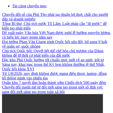
Tin cùng chuyên mục
Chuyển đổi số của Phú Thọ phải tạo thuận lợi thực chất cho người
dân và doanh nghiệp
Tổng Bí thư, Chủ tịch nước Tô Lâm: Luật pháp cần "đi trước" để
kiến tạo phát triển
Đề xuất ngày Văn hóa Việt Nam được nghỉ lễ hưởng nguyên lương,
có hiệu lực ngay trong năm nay
Đại tướng Phan Văn Giang trình Quốc hội sửa đổi, bổ sung 9 luật
về quân sự, quốc phòng
Chủ tịch Quốc hội: Quyết liệt thể chế hóa chủ trương của Đảng,
không để lỡ thời cơ phát triển của đất nước
Đặc khu Phú Quốc hướng tới chuẩn mực mới về an ninh, trật tự
Sáng nay, khai mạc trọng thể Kỳ họp không thường lệ thứ Nhất,
Quốc hội khóa XVI
Từ 1/8/2026, quy định không được mang điện thoại, laptop, đồng
hồ thông minh vào phiên tòa
Quân khu 7 quyết tâm hoàn thành sớm Chiến dịch 500 ngày đêm
Chuyển đổi mạnh mẽ từ đổi mới sáng tạo trong một số lĩnh vực
sang đổi mới sáng tạo trong toàn xã hội