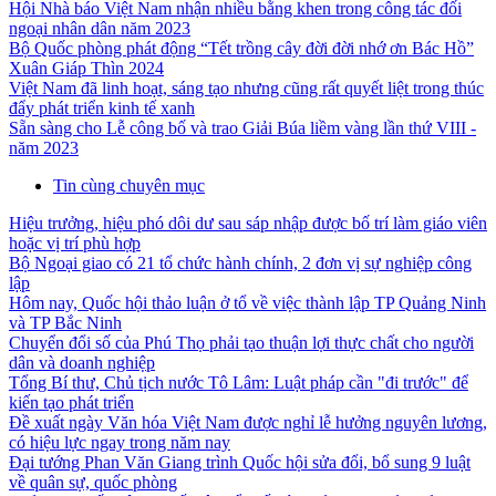
Hội Nhà báo Việt Nam nhận nhiều bằng khen trong công tác đối
ngoại nhân dân năm 2023
Bộ Quốc phòng phát động “Tết trồng cây đời đời nhớ ơn Bác Hồ”
Xuân Giáp Thìn 2024
Việt Nam đã linh hoạt, sáng tạo nhưng cũng rất quyết liệt trong thúc
đẩy phát triển kinh tế xanh
Sẵn sàng cho Lễ công bố và trao Giải Búa liềm vàng lần thứ VIII -
năm 2023
Tin cùng chuyên mục
Hiệu trưởng, hiệu phó dôi dư sau sáp nhập được bố trí làm giáo viên
hoặc vị trí phù hợp
Bộ Ngoại giao có 21 tổ chức hành chính, 2 đơn vị sự nghiệp công
lập
Hôm nay, Quốc hội thảo luận ở tổ về việc thành lập TP Quảng Ninh
và TP Bắc Ninh
Chuyển đổi số của Phú Thọ phải tạo thuận lợi thực chất cho người
dân và doanh nghiệp
Tổng Bí thư, Chủ tịch nước Tô Lâm: Luật pháp cần "đi trước" để
kiến tạo phát triển
Đề xuất ngày Văn hóa Việt Nam được nghỉ lễ hưởng nguyên lương,
có hiệu lực ngay trong năm nay
Đại tướng Phan Văn Giang trình Quốc hội sửa đổi, bổ sung 9 luật
về quân sự, quốc phòng