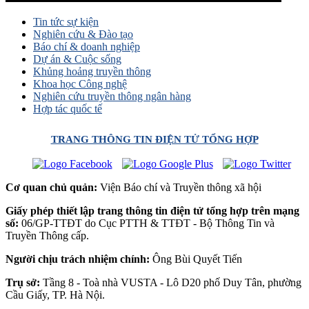
Tin tức sự kiện
Nghiên cứu & Đào tạo
Báo chí & doanh nghiệp
Dự án & Cuộc sống
Khủng hoảng truyền thông
Khoa học Công nghệ
Nghiên cứu truyền thông ngân hàng
Hợp tác quốc tế
TRANG THÔNG TIN ĐIỆN TỬ TỔNG HỢP
Cơ quan chủ quản:
Viện Báo chí và Truyền thông xã hội
Giấy phép thiết lập trang thông tin điện tử tổng hợp trên mạng
số:
06/GP-TTĐT do Cục PTTH & TTĐT - Bộ Thông Tin và
Truyền Thông cấp.
Người chịu trách nhiệm chính:
Ông Bùi Quyết Tiến
Trụ sở:
Tầng 8 - Toà nhà VUSTA - Lô D20 phố Duy Tân, phường
Cầu Giấy, TP. Hà Nội.