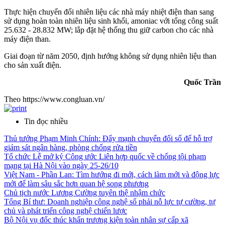
Thực hiện chuyển đổi nhiên liệu các nhà máy nhiệt điện than sang
sử dụng hoàn toàn nhiên liệu sinh khối, amoniac với tổng công suất
25.632 - 28.832 MW; lắp đặt hệ thống thu giữ carbon cho các nhà
máy điện than.
Giai đoạn từ năm 2050, định hướng không sử dụng nhiên liệu than
cho sản xuất điện.
Quốc Trần
Theo https://www.congluan.vn/
Tin đọc nhiều
Thủ tướng Phạm Minh Chính: Đẩy mạnh chuyển đổi số để hỗ trợ
giám sát ngân hàng, phòng chống rửa tiền
Tổ chức Lễ mở ký Công ước Liên hợp quốc về chống tội phạm
mạng tại Hà Nội vào ngày 25-26/10
Việt Nam - Phần Lan: Tìm hướng đi mới, cách làm mới và động lực
mới để làm sâu sắc hơn quan hệ song phương
Chủ tịch nước Lương Cường tuyên thệ nhậm chức
Tổng Bí thư: Doanh nghiệp công nghệ số phải nỗ lực tự cường, tự
chủ và phát triển công nghệ chiến lược
Bộ Nội vụ đốc thúc khẩn trương kiện toàn nhân sự cấp xã