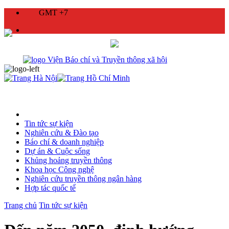
GMT +7
Tin tức sự kiện
Nghiên cứu & Đào tạo
Báo chí & doanh nghiệp
Dự án & Cuộc sống
Khủng hoảng truyền thông
Khoa học Công nghệ
Nghiên cứu truyền thông ngân hàng
Hợp tác quốc tế
Trang chủ
Tin tức sự kiện