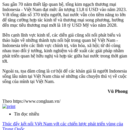
Sau gần 70 năm thiết lập quan hệ, tổng kim ngạch thương mại
Indonesia - Việt Nam đạt mức ấn tượng 13,8 tỉ USD vào năm 2023.
Với tổng dân số 370 triệu người, hai nước vẫn còn tiềm năng to lớn
để tăng cường hợp tác kinh tế và thương mại song phương, hướng
đến mục tiêu thương mại mới là 18 tỷ USD Mỹ vào năm 2028.
Bên cạnh lĩnh vực kinh tế, các diễn giả cũng sôi nổi phát biểu và
thảo luận về những thành tựu nổi bật trong quan hệ Việt Nam -
Indonesia trên các lĩnh vực chính trị, văn hóa, xã hội; từ đó cùng
nhau trao đổi ý tưởng, kinh nghiệm và đề xuất các giải pháp nhằm
phát triển quan hệ hữu nghị và hợp tác giữa hai nước trong thời gian
tới.
Ngoài ra, tọa đàm cũng là cơ hội để các khán giả là người Indonesia
sống lâu năm tại Việt Nam chia sẻ những câu chuyện thú vị về cuộc
sống của mình tại Việt Nam.
Vũ Phong
Theo https://www.congluan.vn/
Tin đọc nhiều
Thúc đẩy kết nối Việt Nam với các chiến lược phát triển vùng của
Trung Quốc