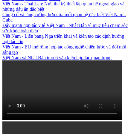
Việt Nam - Thái Lan: Nửa thế kỷ thiết lập quan hệ ngoại giao và
những dấu ấn đặc biệt
Củng cố và tăng cường hơn nữa mối quan hệ đặc biệt Việt Nam -
Cuba
Đẩy mạnh hợp tác y tế Việt Nam - Nhật Bản vì mục tiêu chăm sóc
sức khỏe toàn diện
Việt Nam - Liên bang Nga triển khai và kiến tạo các định hướng
hợp tác lớn
Việt Nam - EU mở rộng hợp tác công nghệ chiến lược và đổi mới
sáng tạo
Việt Nam và Nhật Bản trao 6 văn kiện hợp tác quan trọng