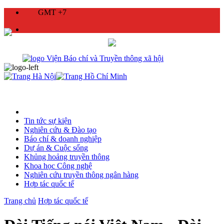
GMT +7
Tin tức sự kiện
Nghiên cứu & Đào tạo
Báo chí & doanh nghiệp
Dự án & Cuộc sống
Khủng hoảng truyền thông
Khoa học Công nghệ
Nghiên cứu truyền thông ngân hàng
Hợp tác quốc tế
Trang chủ
Hợp tác quốc tế