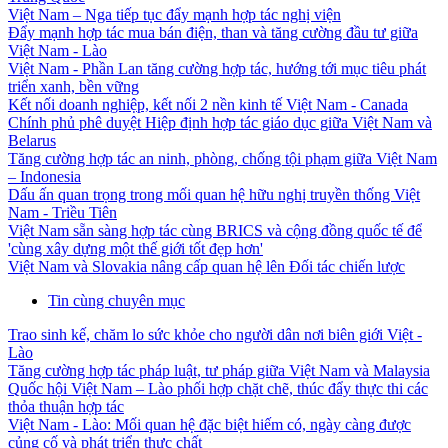
Việt Nam – Nga tiếp tục đẩy mạnh hợp tác nghị viện
Đẩy mạnh hợp tác mua bán điện, than và tăng cường đầu tư giữa
Việt Nam - Lào
Việt Nam - Phần Lan tăng cường hợp tác, hướng tới mục tiêu phát
triển xanh, bền vững
Kết nối doanh nghiệp, kết nối 2 nền kinh tế Việt Nam - Canada
Chính phủ phê duyệt Hiệp định hợp tác giáo dục giữa Việt Nam và
Belarus
Tăng cường hợp tác an ninh, phòng, chống tội phạm giữa Việt Nam
– Indonesia
Dấu ấn quan trọng trong mối quan hệ hữu nghị truyền thống Việt
Nam - Triều Tiên
Việt Nam sẵn sàng hợp tác cùng BRICS và cộng đồng quốc tế để
'cùng xây dựng một thế giới tốt đẹp hơn'
Việt Nam và Slovakia nâng cấp quan hệ lên Đối tác chiến lược
Tin cùng chuyên mục
Trao sinh kế, chăm lo sức khỏe cho người dân nơi biên giới Việt -
Lào
Tăng cường hợp tác pháp luật, tư pháp giữa Việt Nam và Malaysia
Quốc hội Việt Nam – Lào phối hợp chặt chẽ, thúc đẩy thực thi các
thỏa thuận hợp tác
Việt Nam - Lào: Mối quan hệ đặc biệt hiếm có, ngày càng được
củng cố và phát triển thực chất