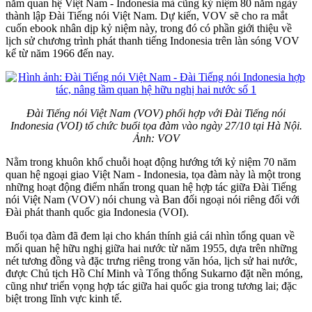
năm quan hệ Việt Nam - Indonesia mà cũng kỷ niệm 80 năm ngày
thành lập Đài Tiếng nói Việt Nam. Dự kiến, VOV sẽ cho ra mắt
cuốn ebook nhân dịp kỷ niệm này, trong đó có phần giới thiệu về
lịch sử chương trình phát thanh tiếng Indonesia trên làn sóng VOV
kể từ năm 1966 đến nay.
Đài Tiếng nói Việt Nam (VOV) phối hợp với Đài Tiếng nói
Indonesia (VOI) tổ chức buổi tọa đàm vào ngày 27/10 tại Hà Nội.
Ảnh: VOV
Nằm trong khuôn khổ chuỗi hoạt động hướng tới kỷ niệm 70 năm
quan hệ ngoại giao Việt Nam - Indonesia, tọa đàm này là một trong
những hoạt động điểm nhấn trong quan hệ hợp tác giữa Đài Tiếng
nói Việt Nam (VOV) nói chung và Ban đối ngoại nói riêng đối với
Đài phát thanh quốc gia Indonesia (VOI).
Buổi tọa đàm đã đem lại cho khán thính giả cái nhìn tổng quan về
mối quan hệ hữu nghị giữa hai nước từ năm 1955, dựa trên những
nét tương đồng và đặc trưng riêng trong văn hóa, lịch sử hai nước,
được Chủ tịch Hồ Chí Minh và Tổng thống Sukarno đặt nền móng,
cũng như triển vọng hợp tác giữa hai quốc gia trong tương lai; đặc
biệt trong lĩnh vực kinh tế.