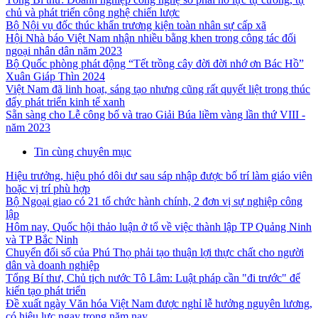
chủ và phát triển công nghệ chiến lược
Bộ Nội vụ đốc thúc khẩn trương kiện toàn nhân sự cấp xã
Hội Nhà báo Việt Nam nhận nhiều bằng khen trong công tác đối
ngoại nhân dân năm 2023
Bộ Quốc phòng phát động “Tết trồng cây đời đời nhớ ơn Bác Hồ”
Xuân Giáp Thìn 2024
Việt Nam đã linh hoạt, sáng tạo nhưng cũng rất quyết liệt trong thúc
đẩy phát triển kinh tế xanh
Sẵn sàng cho Lễ công bố và trao Giải Búa liềm vàng lần thứ VIII -
năm 2023
Tin cùng chuyên mục
Hiệu trưởng, hiệu phó dôi dư sau sáp nhập được bố trí làm giáo viên
hoặc vị trí phù hợp
Bộ Ngoại giao có 21 tổ chức hành chính, 2 đơn vị sự nghiệp công
lập
Hôm nay, Quốc hội thảo luận ở tổ về việc thành lập TP Quảng Ninh
và TP Bắc Ninh
Chuyển đổi số của Phú Thọ phải tạo thuận lợi thực chất cho người
dân và doanh nghiệp
Tổng Bí thư, Chủ tịch nước Tô Lâm: Luật pháp cần "đi trước" để
kiến tạo phát triển
Đề xuất ngày Văn hóa Việt Nam được nghỉ lễ hưởng nguyên lương,
có hiệu lực ngay trong năm nay