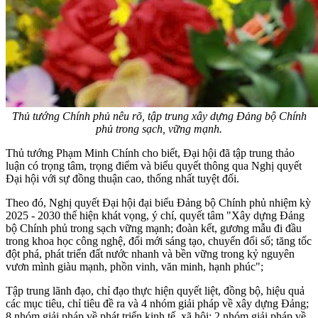
Thủ tướng Chính phủ nêu rõ, tập trung xây dựng Đảng bộ Chính
phủ trong sạch, vững mạnh.
Thủ tướng Phạm Minh Chính cho biết, Đại hội đã tập trung thảo
luận có trọng tâm, trọng điểm và biểu quyết thông qua Nghị quyết
Đại hội với sự đồng thuận cao, thống nhất tuyệt đối.
Theo đó, Nghị quyết Đại hội đại biểu Đảng bộ Chính phủ nhiệm kỳ
2025 - 2030 thể hiện khát vọng, ý chí, quyết tâm "Xây dựng Đảng
bộ Chính phủ trong sạch vững mạnh; đoàn kết, gương mẫu đi đầu
trong khoa học công nghệ, đổi mới sáng tạo, chuyển đổi số; tăng tốc
đột phá, phát triển đất nước nhanh và bền vững trong kỷ nguyên
vươn mình giàu mạnh, phồn vinh, văn minh, hạnh phúc";
Tập trung lãnh đạo, chỉ đạo thực hiện quyết liệt, đồng bộ, hiệu quả
các mục tiêu, chỉ tiêu đề ra và 4 nhóm giải pháp về xây dựng Đảng;
8 nhóm giải pháp về phát triển kinh tế, xã hội; 2 nhóm giải pháp về