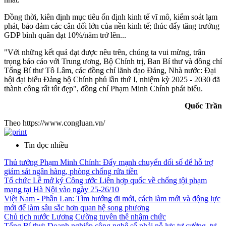
Đồng thời, kiên định mục tiêu ổn định kinh tế vĩ mô, kiểm soát lạm
phát, bảo đảm các cân đối lớn của nền kinh tế; thúc đẩy tăng trưởng
GDP bình quân đạt 10%/năm trở lên...
"Với những kết quả đạt được nêu trên, chúng ta vui mừng, trân
trọng báo cáo với Trung ương, Bộ Chính trị, Ban Bí thư và đồng chí
Tổng Bí thư Tô Lâm, các đồng chí lãnh đạo Đảng, Nhà nước: Đại
hội đại biểu Đảng bộ Chính phủ lần thứ I, nhiệm kỳ 2025 - 2030 đã
thành công rất tốt đẹp", đồng chí Phạm Minh Chính phát biểu.
Quốc Trần
Theo https://www.congluan.vn/
Tin đọc nhiều
Thủ tướng Phạm Minh Chính: Đẩy mạnh chuyển đổi số để hỗ trợ
giám sát ngân hàng, phòng chống rửa tiền
Tổ chức Lễ mở ký Công ước Liên hợp quốc về chống tội phạm
mạng tại Hà Nội vào ngày 25-26/10
Việt Nam - Phần Lan: Tìm hướng đi mới, cách làm mới và động lực
mới để làm sâu sắc hơn quan hệ song phương
Chủ tịch nước Lương Cường tuyên thệ nhậm chức
Tổng Bí thư: Doanh nghiệp công nghệ số phải nỗ lực tự cường, tự