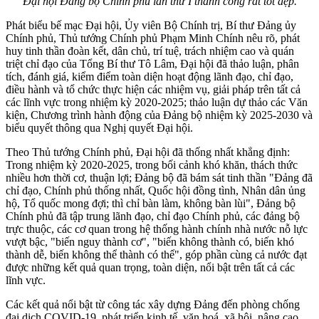
Đại hội Đảng bộ Chính phủ lần thứ I thành công rất tốt đẹp.
Phát biểu bế mạc Đại hội, Ủy viên Bộ Chính trị, Bí thư Đảng ủy
Chính phủ, Thủ tướng Chính phủ Phạm Minh Chính nêu rõ, phát
huy tinh thần đoàn kết, dân chủ, trí tuệ, trách nhiệm cao và quán
triệt chỉ đạo của Tổng Bí thư Tô Lâm, Đại hội đã thảo luận, phân
tích, đánh giá, kiểm điểm toàn diện hoạt động lãnh đạo, chỉ đạo,
điều hành và tổ chức thực hiện các nhiệm vụ, giải pháp trên tất cả
các lĩnh vực trong nhiệm kỳ 2020-2025; thảo luận dự thảo các Văn
kiện, Chương trình hành động của Đảng bộ nhiệm kỳ 2025-2030 và
biểu quyết thông qua Nghị quyết Đại hội.
Theo Thủ tướng Chính phủ, Đại hội đã thống nhất khẳng định:
Trong nhiệm kỳ 2020-2025, trong bối cảnh khó khăn, thách thức
nhiều hơn thời cơ, thuận lợi; Đảng bộ đã bám sát tinh thần "Đảng đã
chỉ đạo, Chính phủ thống nhất, Quốc hội đồng tình, Nhân dân ủng
hộ, Tổ quốc mong đợi; thì chỉ bàn làm, không bàn lùi", Đảng bộ
Chính phủ đã tập trung lãnh đạo, chỉ đạo Chính phủ, các đảng bộ
trực thuộc, các cơ quan trong hệ thống hành chính nhà nước nỗ lực
vượt bậc, "biến nguy thành cơ", "biến không thành có, biến khó
thành dễ, biến không thể thành có thể", góp phần cùng cả nước đạt
được những kết quả quan trọng, toàn diện, nổi bật trên tất cả các
lĩnh vực.
Các kết quả nổi bật từ công tác xây dựng Đảng đến phòng chống
đại dịch COVID-19, phát triển kinh tế, văn hoá, xã hội, nâng cao