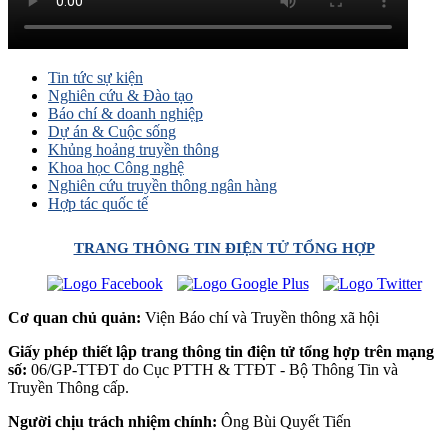
Tin tức sự kiện
Nghiên cứu & Đào tạo
Báo chí & doanh nghiệp
Dự án & Cuộc sống
Khủng hoảng truyền thông
Khoa học Công nghệ
Nghiên cứu truyền thông ngân hàng
Hợp tác quốc tế
TRANG THÔNG TIN ĐIỆN TỬ TỔNG HỢP
Cơ quan chủ quản:
Viện Báo chí và Truyền thông xã hội
Giấy phép thiết lập trang thông tin điện tử tổng hợp trên mạng
số:
06/GP-TTĐT do Cục PTTH & TTĐT - Bộ Thông Tin và
Truyền Thông cấp.
Người chịu trách nhiệm chính:
Ông Bùi Quyết Tiến