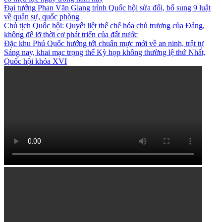
Đại tướng Phan Văn Giang trình Quốc hội sửa đổi, bổ sung 9 luật
về quân sự, quốc phòng
Chủ tịch Quốc hội: Quyết liệt thể chế hóa chủ trương của Đảng,
không để lỡ thời cơ phát triển của đất nước
Đặc khu Phú Quốc hướng tới chuẩn mực mới về an ninh, trật tự
Sáng nay, khai mạc trọng thể Kỳ họp không thường lệ thứ Nhất,
Quốc hội khóa XVI