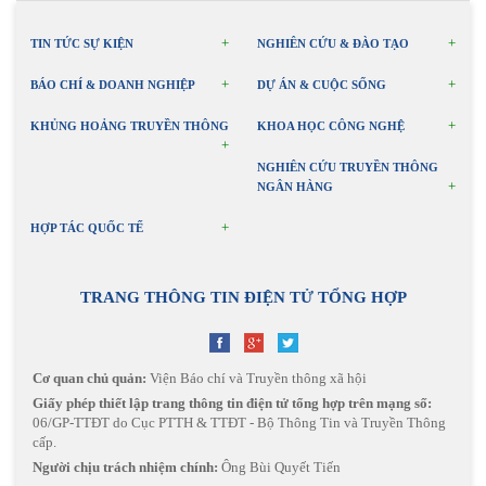
TIN TỨC SỰ KIỆN
NGHIÊN CỨU & ĐÀO TẠO
BÁO CHÍ & DOANH NGHIỆP
DỰ ÁN & CUỘC SỐNG
KHỦNG HOẢNG TRUYỀN THÔNG
KHOA HỌC CÔNG NGHỆ
NGHIÊN CỨU TRUYỀN THÔNG
NGÂN HÀNG
HỢP TÁC QUỐC TẾ
TRANG THÔNG TIN ĐIỆN TỬ TỔNG HỢP
Cơ quan chủ quản:
Viện Báo chí và Truyền thông xã hội
Giấy phép thiết lập trang thông tin điện tử tổng hợp trên mạng số:
06/GP-TTĐT do Cục PTTH & TTĐT - Bộ Thông Tin và Truyền Thông
cấp.
Người chịu trách nhiệm chính:
Ông Bùi Quyết Tiến