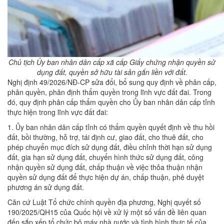
Chủ tịch Ủy ban nhân dân cấp xã cấp Giấy chứng nhận quyền sử
dụng đất, quyền sở hữu tài sản gắn liền với đất.
Nghị định 49/2026/NĐ-CP sửa đổi, bổ sung quy định về phân cấp,
phân quyền, phân định thẩm quyền trong lĩnh vực đất đai. Trong
đó, quy định phân cấp thẩm quyền cho Ủy ban nhân dân cấp tỉnh
thực hiện trong lĩnh vực đất đai:
1. Ủy ban nhân dân cấp tỉnh có thẩm quyền quyết định về thu hồi
đất, bồi thường, hỗ trợ, tái định cư, giao đất, cho thuê đất, cho
phép chuyển mục đích sử dụng đất, điều chỉnh thời hạn sử dụng
đất, gia hạn sử dụng đất, chuyển hình thức sử dụng đất, công
nhận quyền sử dụng đất, chấp thuận về việc thỏa thuận nhận
quyền sử dụng đất để thực hiện dự án, chấp thuận, phê duyệt
phương án sử dụng đất.
Căn cứ Luật Tổ chức chính quyền địa phương, Nghị quyết số
190/2025/QH15 của Quốc hội về xử lý một số vấn đề liên quan
đến sắp xếp tổ chức bộ máy nhà nước và tình hình thực tế của