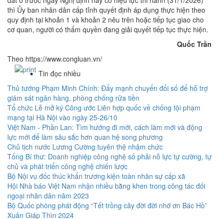
đất ở trước ngày Nghị định này có hiệu lực thi hành (31/1/2026)
thì Ủy ban nhân dân cấp tỉnh quyết định áp dụng thực hiện theo
quy định tại khoản 1 và khoản 2 nêu trên hoặc tiếp tục giao cho
cơ quan, người có thẩm quyền đang giải quyết tiếp tục thực hiện.
Quốc Trần
Theo https://www.congluan.vn/
Tin đọc nhiều
Thủ tướng Phạm Minh Chính: Đẩy mạnh chuyển đổi số để hỗ trợ
giám sát ngân hàng, phòng chống rửa tiền
Tổ chức Lễ mở ký Công ước Liên hợp quốc về chống tội phạm
mạng tại Hà Nội vào ngày 25-26/10
Việt Nam - Phần Lan: Tìm hướng đi mới, cách làm mới và động
lực mới để làm sâu sắc hơn quan hệ song phương
Chủ tịch nước Lương Cường tuyên thệ nhậm chức
Tổng Bí thư: Doanh nghiệp công nghệ số phải nỗ lực tự cường, tự
chủ và phát triển công nghệ chiến lược
Bộ Nội vụ đốc thúc khẩn trương kiện toàn nhân sự cấp xã
Hội Nhà báo Việt Nam nhận nhiều bằng khen trong công tác đối
ngoại nhân dân năm 2023
Bộ Quốc phòng phát động “Tết trồng cây đời đời nhớ ơn Bác Hồ”
Xuân Giáp Thìn 2024