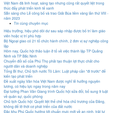
Việt Nam đã linh hoạt, sáng tạo nhưng cũng rất quyết liệt trong
thúc đẩy phát triển kinh tế xanh
Sẵn sàng cho Lễ công bố và trao Giải Búa liềm vàng lần thứ VIII -
năm 2023
Tin cùng chuyên mục
Hiệu trưởng, hiệu phó dôi dư sau sáp nhập được bố trí làm giáo
viên hoặc vị trí phù hợp
Bộ Ngoại giao có 21 tổ chức hành chính, 2 đơn vị sự nghiệp công
lập
Hôm nay, Quốc hội thảo luận ở tổ về việc thành lập TP Quảng
Ninh và TP Bắc Ninh
Chuyển đổi số của Phú Thọ phải tạo thuận lợi thực chất cho
người dân và doanh nghiệp
Tổng Bí thư, Chủ tịch nước Tô Lâm: Luật pháp cần "đi trước" để
kiến tạo phát triển
Đề xuất ngày Văn hóa Việt Nam được nghỉ lễ hưởng nguyên
lương, có hiệu lực ngay trong năm nay
Đại tướng Phan Văn Giang trình Quốc hội sửa đổi, bổ sung 9 luật
về quân sự, quốc phòng
Chủ tịch Quốc hội: Quyết liệt thể chế hóa chủ trương của Đảng,
không để lỡ thời cơ phát triển của đất nước
Đặc khu Phú Quốc hướng tới chuẩn mực mới về an ninh, trật tự