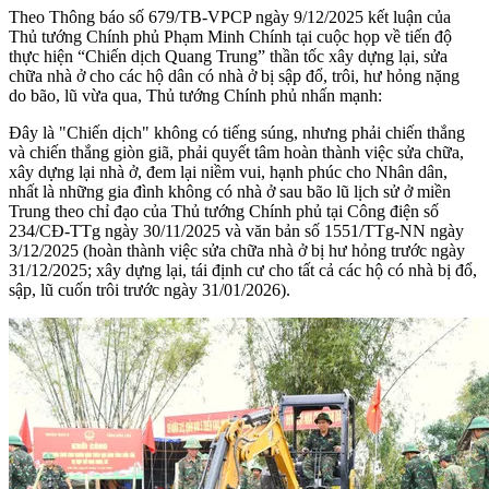
Theo Thông báo số 679/TB-VPCP ngày 9/12/2025 kết luận của
Thủ tướng Chính phủ Phạm Minh Chính tại cuộc họp về tiến độ
thực hiện “Chiến dịch Quang Trung” thần tốc xây dựng lại, sửa
chữa nhà ở cho các hộ dân có nhà ở bị sập đổ, trôi, hư hỏng nặng
do bão, lũ vừa qua, Thủ tướng Chính phủ nhấn mạnh:
Đây là "Chiến dịch" không có tiếng súng, nhưng phải chiến thắng
và chiến thắng giòn giã, phải quyết tâm hoàn thành việc sửa chữa,
xây dựng lại nhà ở, đem lại niềm vui, hạnh phúc cho Nhân dân,
nhất là những gia đình không có nhà ở sau bão lũ lịch sử ở miền
Trung theo chỉ đạo của Thủ tướng Chính phủ tại Công điện số
234/CĐ-TTg ngày 30/11/2025 và văn bản số 1551/TTg-NN ngày
3/12/2025 (hoàn thành việc sửa chữa nhà ở bị hư hỏng trước ngày
31/12/2025; xây dựng lại, tái định cư cho tất cả các hộ có nhà bị đổ,
sập, lũ cuốn trôi trước ngày 31/01/2026).