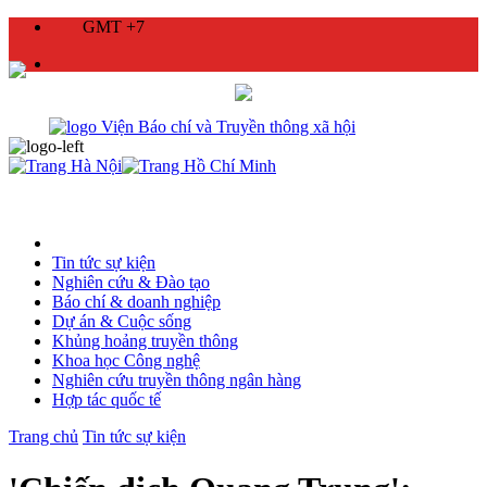
GMT +7
Tin tức sự kiện
Nghiên cứu & Đào tạo
Báo chí & doanh nghiệp
Dự án & Cuộc sống
Khủng hoảng truyền thông
Khoa học Công nghệ
Nghiên cứu truyền thông ngân hàng
Hợp tác quốc tế
Trang chủ
Tin tức sự kiện