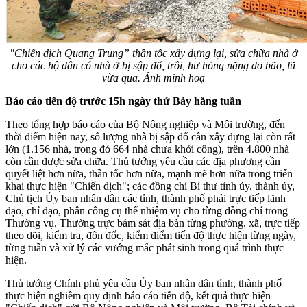
"Chiến dịch Quang Trung” thần tốc xây dựng lại, sửa chữa nhà ở
cho các hộ dân có nhà ở bị sập đổ, trôi, hư hỏng nặng do bão, lũ
vừa qua. Ảnh minh hoạ
Báo cáo tiến độ trước 15h ngày thứ Bảy hằng tuần
Theo tổng hợp báo cáo của Bộ Nông nghiệp và Môi trường, đến
thời điểm hiện nay, số lượng nhà bị sập đổ cần xây dựng lại còn rất
lớn (1.156 nhà, trong đó 664 nhà chưa khởi công), trên 4.800 nhà
còn cần được sửa chữa. Thủ tướng yêu cầu các địa phương cần
quyết liệt hơn nữa, thần tốc hơn nữa, mạnh mẽ hơn nữa trong triển
khai thực hiện "Chiến dịch"; các đồng chí Bí thư tỉnh ủy, thành ủy,
Chủ tịch Ủy ban nhân dân các tỉnh, thành phố phải trực tiếp lãnh
đạo, chỉ đạo, phân công cụ thể nhiệm vụ cho từng đồng chí trong
Thường vụ, Thường trực bám sát địa bàn từng phường, xã, trực tiếp
theo dõi, kiểm tra, đôn đốc, kiểm điểm tiến độ thực hiện từng ngày,
từng tuần và xử lý các vướng mắc phát sinh trong quá trình thực
hiện.
Thủ tướng Chính phủ yêu cầu Ủy ban nhân dân tỉnh, thành phố
thực hiện nghiêm quy định báo cáo tiến độ, kết quả thực hiện