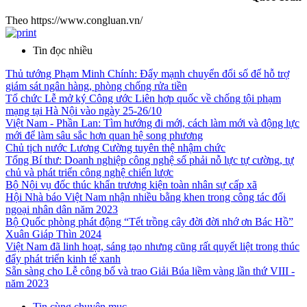
Theo https://www.congluan.vn/
Tin đọc nhiều
Thủ tướng Phạm Minh Chính: Đẩy mạnh chuyển đổi số để hỗ trợ
giám sát ngân hàng, phòng chống rửa tiền
Tổ chức Lễ mở ký Công ước Liên hợp quốc về chống tội phạm
mạng tại Hà Nội vào ngày 25-26/10
Việt Nam - Phần Lan: Tìm hướng đi mới, cách làm mới và động lực
mới để làm sâu sắc hơn quan hệ song phương
Chủ tịch nước Lương Cường tuyên thệ nhậm chức
Tổng Bí thư: Doanh nghiệp công nghệ số phải nỗ lực tự cường, tự
chủ và phát triển công nghệ chiến lược
Bộ Nội vụ đốc thúc khẩn trương kiện toàn nhân sự cấp xã
Hội Nhà báo Việt Nam nhận nhiều bằng khen trong công tác đối
ngoại nhân dân năm 2023
Bộ Quốc phòng phát động “Tết trồng cây đời đời nhớ ơn Bác Hồ”
Xuân Giáp Thìn 2024
Việt Nam đã linh hoạt, sáng tạo nhưng cũng rất quyết liệt trong thúc
đẩy phát triển kinh tế xanh
Sẵn sàng cho Lễ công bố và trao Giải Búa liềm vàng lần thứ VIII -
năm 2023
Tin cùng chuyên mục