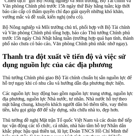
"Chiến dịch" gửi Bộ Nông nghiệp và Môi trường, Bộ Tài chính và
Văn phòng Chính phủ trước 15h ngày thứ Bảy hằng tuần; kịp thời
báo cáo cấp có thẩm quyền chỉ đạo giải quyết những khó khăn,
vướng mắc và đề xuất, kiến nghị (nếu có).
Bộ Nông nghiệp và Môi trường chủ trì, phối hợp với Bộ Tài chính
và Văn phòng Chính phủ tổng hợp, báo cáo Thủ tướng Chính phủ
trước 15h ngày Chủ Nhật hằng tuần (trường hợp quá hạn tỉnh, thành
phố nào chưa có báo cáo, Văn phòng Chính phủ nhắc nhở ngay).
Thanh tra đột xuất về tiến độ và việc sử
dụng nguồn lực của các địa phương
Thủ tướng Chính phủ giao Bộ Tài chính chuẩn bị sẵn nguồn lực để
hỗ trợ ngay khi có nhu cầu và hướng dẫn địa phương thực hiện.
Các nguồn lực huy động bao gồm nguồn lực trung ương, nguồn lực
địa phương, nguồn lực Nhà nước, tư nhân. Nhà nước hỗ trợ theo
mặt bằng chung, khuyến khích người dân bỏ thêm tiền, vay thêm
tiền, kêu gọi giúp đỡ để xây dựng, sửa chữa nhà to, đẹp hơn.
Thủ tướng đề nghị Mặt trận Tổ quốc Việt Nam và các đoàn thể tiếp
tục vận động các tổ chức, cá nhân, nhà hảo tâm hỗ trợ Nhân dân
khắc phục hậu quả thiên tai, lũ lụt; Đoàn TNCS Hồ Chí Minh thể