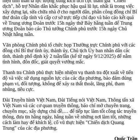
hiện tinh thần là lực lượng xung kích tích cực tham gia "Chiến
dịch", hỗ trợ Nhân dân khắc phục hậu quả lũ lụt, nhất là trong việc
xây dựng lại, sửa chữa nhà ở cho người dân, phân công đồng chí Bí
thư đoàn cấp tỉnh và cấp cơ sở trực tiếp chỉ đạo và báo cáo kết quả
về Trung ương Đoàn trước 15h ngày thứ Bảy hằng tuần để Trung
ương Đoàn báo cáo Thủ tướng Chính phủ trước 15h ngày Chủ
Nhật hằng tuần.
Văn phòng Chính phủ tổ chức họp Thường trực Chính phủ với các
đồng chí Bí thư tỉnh ủy, thành ủy, Chủ tịch Ủy ban nhân dân các
tỉnh, thành phố định kỳ 2 tuần/lần (kể từ ngày 9/12/2025) để nắm
tình hình, đôn đốc, giải quyết vướng mắc.
Thanh tra Chính phủ thực hiện nhiệm vụ thanh tra đột xuất về tiến
độ và việc sử dụng nguồn lực của các địa phương, bảo đảm đúng
phạm vi, đối tượng, không để xảy ra thất thoát, lãng phí, tham
nhũng, tiêu cực.
Đài Truyền hình Việt Nam, Đài Tiếng nói Việt Nam, Thông tấn xã
Việt Nam và các cơ quan truyền thông, báo chí mở chuyên trang,
chuyên mục, xây dựng chủ đề,… để tiếp tục làm tốt công tác truyền
thông, đưa tin hằng ngày, hằng tuần về những nơi làm tốt, những
cách làm hay để khích lệ, cổ vũ thực hiện "Chiến dịch Quang
Trung" của các địa phương.
Quốc Trần