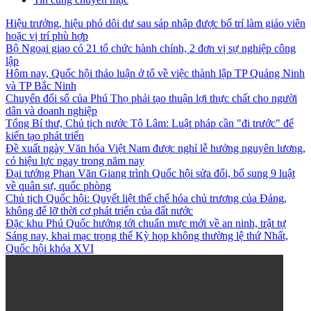
Hiệu trưởng, hiệu phó dôi dư sau sáp nhập được bố trí làm giáo viên
hoặc vị trí phù hợp
Bộ Ngoại giao có 21 tổ chức hành chính, 2 đơn vị sự nghiệp công
lập
Hôm nay, Quốc hội thảo luận ở tổ về việc thành lập TP Quảng Ninh
và TP Bắc Ninh
Chuyển đổi số của Phú Thọ phải tạo thuận lợi thực chất cho người
dân và doanh nghiệp
Tổng Bí thư, Chủ tịch nước Tô Lâm: Luật pháp cần "đi trước" để
kiến tạo phát triển
Đề xuất ngày Văn hóa Việt Nam được nghỉ lễ hưởng nguyên lương,
có hiệu lực ngay trong năm nay
Đại tướng Phan Văn Giang trình Quốc hội sửa đổi, bổ sung 9 luật
về quân sự, quốc phòng
Chủ tịch Quốc hội: Quyết liệt thể chế hóa chủ trương của Đảng,
không để lỡ thời cơ phát triển của đất nước
Đặc khu Phú Quốc hướng tới chuẩn mực mới về an ninh, trật tự
Sáng nay, khai mạc trọng thể Kỳ họp không thường lệ thứ Nhất,
Quốc hội khóa XVI