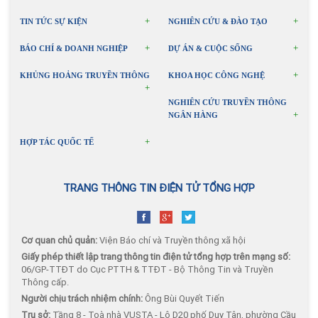
TIN TỨC SỰ KIỆN
NGHIÊN CỨU & ĐÀO TẠO
BÁO CHÍ & DOANH NGHIỆP
DỰ ÁN & CUỘC SỐNG
KHỦNG HOẢNG TRUYỀN THÔNG
KHOA HỌC CÔNG NGHỆ
NGHIÊN CỨU TRUYỀN THÔNG
NGÂN HÀNG
HỢP TÁC QUỐC TẾ
TRANG THÔNG TIN ĐIỆN TỬ TỔNG HỢP
Cơ quan chủ quản:
Viện Báo chí và Truyền thông xã hội
Giấy phép thiết lập trang thông tin điện tử tổng hợp trên mạng số:
06/GP-TTĐT do Cục PTTH & TTĐT - Bộ Thông Tin và Truyền
Thông cấp.
Người chịu trách nhiệm chính:
Ông Bùi Quyết Tiến
Trụ sở:
Tầng 8 - Toà nhà VUSTA - Lô D20 phố Duy Tân, phường Cầu