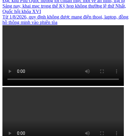
Đặc khu Phú Quốc hướng tới chuẩn mực mới về an ninh, trật tự
Sáng nay, khai mạc trọng thể Kỳ họp không thường lệ thứ Nhất,
Quốc hội khóa XVI
Từ 1/8/2026, quy định không được mang điện thoại, laptop, đồng
hồ thông minh vào phiên tòa