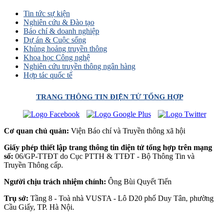
Tin tức sự kiện
Nghiên cứu & Đào tạo
Báo chí & doanh nghiệp
Dự án & Cuộc sống
Khủng hoảng truyền thông
Khoa học Công nghệ
Nghiên cứu truyền thông ngân hàng
Hợp tác quốc tế
TRANG THÔNG TIN ĐIỆN TỬ TỔNG HỢP
Cơ quan chủ quản:
Viện Báo chí và Truyền thông xã hội
Giấy phép thiết lập trang thông tin điện tử tổng hợp trên mạng
số:
06/GP-TTĐT do Cục PTTH & TTĐT - Bộ Thông Tin và
Truyền Thông cấp.
Người chịu trách nhiệm chính:
Ông Bùi Quyết Tiến
Trụ sở:
Tầng 8 - Toà nhà VUSTA - Lô D20 phố Duy Tân, phường
Cầu Giấy, TP. Hà Nội.