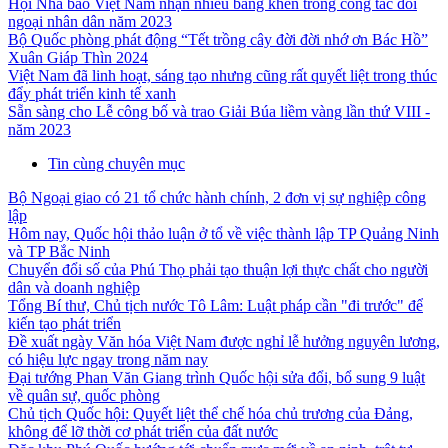
Hội Nhà báo Việt Nam nhận nhiều bằng khen trong công tác đối
ngoại nhân dân năm 2023
Bộ Quốc phòng phát động “Tết trồng cây đời đời nhớ ơn Bác Hồ”
Xuân Giáp Thìn 2024
Việt Nam đã linh hoạt, sáng tạo nhưng cũng rất quyết liệt trong thúc
đẩy phát triển kinh tế xanh
Sẵn sàng cho Lễ công bố và trao Giải Búa liềm vàng lần thứ VIII -
năm 2023
Tin cùng chuyên mục
Bộ Ngoại giao có 21 tổ chức hành chính, 2 đơn vị sự nghiệp công
lập
Hôm nay, Quốc hội thảo luận ở tổ về việc thành lập TP Quảng Ninh
và TP Bắc Ninh
Chuyển đổi số của Phú Thọ phải tạo thuận lợi thực chất cho người
dân và doanh nghiệp
Tổng Bí thư, Chủ tịch nước Tô Lâm: Luật pháp cần "đi trước" để
kiến tạo phát triển
Đề xuất ngày Văn hóa Việt Nam được nghỉ lễ hưởng nguyên lương,
có hiệu lực ngay trong năm nay
Đại tướng Phan Văn Giang trình Quốc hội sửa đổi, bổ sung 9 luật
về quân sự, quốc phòng
Chủ tịch Quốc hội: Quyết liệt thể chế hóa chủ trương của Đảng,
không để lỡ thời cơ phát triển của đất nước