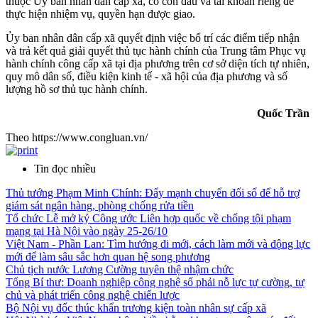
thuộc Ủy ban nhân dân cấp xã, có con dấu và tài khoản riêng để
thực hiện nhiệm vụ, quyền hạn được giao.
Ủy ban nhân dân cấp xã quyết định việc bố trí các điểm tiếp nhận
và trả kết quả giải quyết thủ tục hành chính của Trung tâm Phục vụ
hành chính công cấp xã tại địa phương trên cơ sở diện tích tự nhiên,
quy mô dân số, điều kiện kinh tế - xã hội của địa phương và số
lượng hồ sơ thủ tục hành chính.
Quốc Trần
Theo https://www.congluan.vn/
Tin đọc nhiều
Thủ tướng Phạm Minh Chính: Đẩy mạnh chuyển đổi số để hỗ trợ
giám sát ngân hàng, phòng chống rửa tiền
Tổ chức Lễ mở ký Công ước Liên hợp quốc về chống tội phạm
mạng tại Hà Nội vào ngày 25-26/10
Việt Nam - Phần Lan: Tìm hướng đi mới, cách làm mới và động lực
mới để làm sâu sắc hơn quan hệ song phương
Chủ tịch nước Lương Cường tuyên thệ nhậm chức
Tổng Bí thư: Doanh nghiệp công nghệ số phải nỗ lực tự cường, tự
chủ và phát triển công nghệ chiến lược
Bộ Nội vụ đốc thúc khẩn trương kiện toàn nhân sự cấp xã