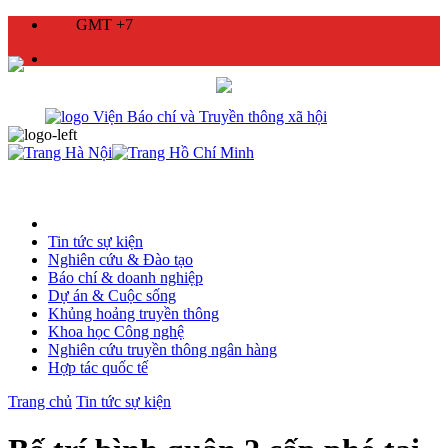
GMT +7
Tin tức sự kiện
Nghiên cứu & Đào tạo
Báo chí & doanh nghiệp
Dự án & Cuộc sống
Khủng hoảng truyền thông
Khoa học Công nghệ
Nghiên cứu truyền thông ngân hàng
Hợp tác quốc tế
Trang chủ
Tin tức sự kiện