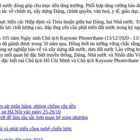
mỗi nước đóng góp cho mục tiêu tăng trưởng. Phối hợp tăng cường bảo đả
 tác về chính trị, xây dựng Đảng, chính quyền, văn hoá, y tế, giáo dục
thực hiện các Hiệp định và Thỏa thuận giữa hai Đảng, hai Nhà nước. Ti
nhân lực chất lượng cao, đáp ứng yêu cầu phát triển đất nước trong kỷ n
 105 năm Ngày sinh Chủ tịch Kaysone Phomvihane (13/12/1920 - 13/
đã giành được trong 50 năm qua. Đồng thời tin tưởng vững chắc rằng
trong sự nghiệp bảo vệ và xây dựng đất nước, đưa đất nước Lào vững bư
huy mối quan hệ đặc biệt truyền thống, Đảng, Nhà nước và Nhân dân V
hệ đặc biệt mà Chủ tịch Hồ Chí Minh và Chủ tịch Kaysone Phomvihane
 sát ngân hàng, phòng chống rửa tiền
tại Hà Nội vào ngày 25-26/10
mới để làm sâu sắc hơn quan hệ song phương
ủ và phát triển công nghệ chiến lược
ại nhân dân năm 2023