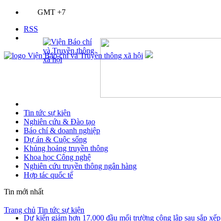
GMT +7
RSS
Tin tức sự kiện
Nghiên cứu & Đào tạo
Báo chí & doanh nghiệp
Dự án & Cuộc sống
Khủng hoảng truyền thông
Khoa học Công nghệ
Nghiên cứu truyền thông ngân hàng
Hợp tác quốc tế
Tin mới nhất
Trang chủ
Tin tức sự kiện
Dự kiến giảm hơn 17.000 đầu mối trường công lập sau sắp xếp