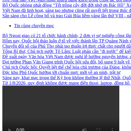
Bộ Quốc phòng phát động “Tết trồng cây đời đời nhớ ơn Bác Hồ” X
Việt Nam đã linh hoạt, sáng tạo nhưng cũng rất quyết liệt trong thúc đ
Sẵn sàng cho Lễ công bố và trao Giải Búa liềm vàng lần thứ VIII - 
Tin cùng chuyên mục
Bộ Ngoại giao có 21 tổ chức hành chính, 2 đơn vị sự nghiệp công lậ
Hôm nay, Quốc hội thảo luận ở tổ về việc thành lập TP Quảng Ninh
Chuyển đổi số của Phú Thọ phải tạo thuận lợi thực chất cho người d
Tổng Bí thư, Chủ tịch nước Tô Lâm: Luật pháp cần "đi trước" để kiến
Đề xuất ngày Văn hóa Việt Nam được nghỉ lễ hưởng nguyên lương, c
Đại tướng Phan Văn Giang trình Quốc hội sửa đổi, bổ sung 9 luật về
Chủ tịch Quốc hội: Quyết liệt thể chế hóa chủ trương của Đảng, không
Đặc khu Phú Quốc hướng tới chuẩn mực mới về an ninh, trật tự
Sáng nay, khai mạc trọng thể Kỳ họp không thường lệ thứ Nhất, Qu
Từ 1/8/2026, quy định không được mang điện thoại, laptop, đồng hồ 