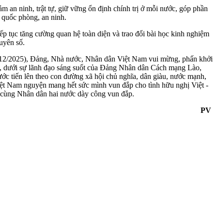
m an ninh, trật tự, giữ vững ổn định chính trị ở mỗi nước, góp phần
, quốc phòng, an ninh.
ếp tục tăng cường quan hệ toàn diện và trao đổi bài học kinh nghiệm
guyên số.
12/2025), Đảng, Nhà nước, Nhân dân Việt Nam vui mừng, phấn khởi
, dưới sự lãnh đạo sáng suốt của Ðảng Nhân dân Cách mạng Lào,
ớc tiến lên theo con đường xã hội chủ nghĩa, dân giàu, nước mạnh,
iệt Nam nguyện mang hết sức mình vun đắp cho tình hữu nghị Việt -
 cùng Nhân dân hai nước dày công vun đắp.
PV