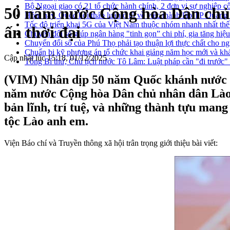
Bộ Ngoại giao có 21 tổ chức hành chính, 2 đơn vị sự nghiệp c
50 năm nước Cộng hòa Dân chủ 
Hôm nay, Quốc hội thảo luận ở tổ về việc thành lập TP Quản
Tốc độ triển khai 5G của Việt Nam thuộc nhóm nhanh nhất thế
ấn thời đại
Chuyển đổi số giúp ngân hàng "tinh gọn” chi phí, gia tăng hiệ
Chuyển đổi số của Phú Thọ phải tạo thuận lợi thực chất cho n
Chuẩn bị kỹ phương án tổ chức khai giảng năm học mới và khá
Cập nhật lúc 15:18, 01/12/2025
Tổng Bí thư, Chủ tịch nước Tô Lâm: Luật pháp cần "đi trước" đ
(VIM) Nhân dịp 50 năm Quốc khánh nước 
năm nước Cộng hòa Dân chủ nhân dân Lào: B
bản lĩnh, trí tuệ, và những thành tựu ma
tộc Lào anh em.
Viện Báo chí và Truyền thông xã hội trân trọng giới thiệu bài viết: