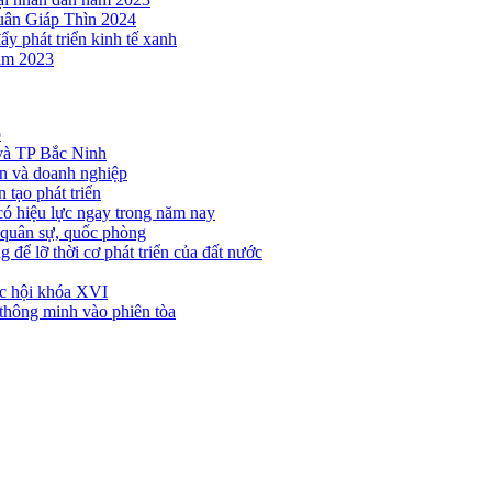
uân Giáp Thìn 2024
ẩy phát triển kinh tế xanh
năm 2023
p
 và TP Bắc Ninh
ân và doanh nghiệp
 tạo phát triển
ó hiệu lực ngay trong năm nay
 quân sự, quốc phòng
 để lỡ thời cơ phát triển của đất nước
ốc hội khóa XVI
thông minh vào phiên tòa