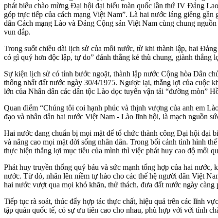
phát biểu chào mừng Đại hội đại biểu toàn quốc lần thứ IV Đảng L
góp trực tiếp của cách mạng Việt Nam”. Là hai nước láng giềng gần g
dân Cách mạng Lào và Đảng Cộng sản Việt Nam cùng chung nguồn 
vun đắp.
Trong suốt chiều dài lịch sử của mỗi nước, từ khi thành lập, hai Đảng
có gì quý hơn độc lập, tự do” đánh thắng kẻ thù chung, giành thắng lợ
Sự kiện lịch sử có tính bước ngoặt, thành lập nước Cộng hòa Dân c
thống nhất đất nước ngày 30/4/1975. Ngược lại, thắng lợi của cuộc k
lớn của Nhân dân các dân tộc Lào dọc tuyến vận tải “đường mòn” H
Quan điểm “Chúng tôi coi hạnh phúc và thịnh vượng của anh em Lào
đạo và nhân dân hai nước Việt Nam - Lào lĩnh hội, là mạch nguồn sứ
Hai nước đang chuẩn bị mọi mặt để tổ chức thành công Đại hội đại bi
và nâng cao mọi mặt đời sống nhân dân. Trong bối cảnh tình hình thế 
thực hiện thắng lợi mục tiêu của mình thì việc phát huy cao độ mối qu
Phát huy truyền thống quý báu và sức mạnh tổng hợp của hai nước, k
nước. Từ đó, nhân lên niềm tự hào cho các thế hệ người dân Việt Nam v
hai nước vượt qua mọi khó khăn, thử thách, đưa đất nước ngày càng p
Tiếp tục rà soát, thúc đẩy hợp tác thực chất, hiệu quả trên các lĩnh 
tập quán quốc tế, có sự ưu tiên cao cho nhau, phù hợp với với tính ch