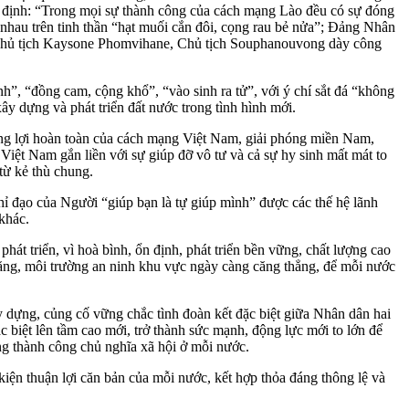
 định: “Trong mọi sự thành công của cách mạng Lào đều có sự đóng
 nhau trên tinh thần “hạt muối cắn đôi, cọng rau bẻ nửa”; Đảng Nhân
hủ tịch Kaysone Phomvihane, Chủ tịch Souphanouvong dày công
nh”, “đồng cam, cộng khổ”, “vào sinh ra tử”, với ý chí sắt đá “không
xây dựng và phát triển đất nước trong tình hình mới.
ắng lợi hoàn toàn của cách mạng Việt Nam, giải phóng miền Nam,
iệt Nam gắn liền với sự giúp đỡ vô tư và cả sự hy sinh mất mát to
từ kẻ thù chung.
đạo của Người “giúp bạn là tự giúp mình” được các thế hệ lãnh
khác.
t triển, vì hoà bình, ổn định, phát triển bền vững, chất lượng cao
a tăng, môi trường an ninh khu vực ngày càng căng thẳng, để mỗi nước
 dựng, củng cố vững chắc tình đoàn kết đặc biệt giữa Nhân dân hai
c biệt lên tầm cao mới, trở thành sức mạnh, động lực mới to lớn để
ng thành công chủ nghĩa xã hội ở mỗi nước.
 kiện thuận lợi căn bản của mỗi nước, kết hợp thỏa đáng thông lệ và