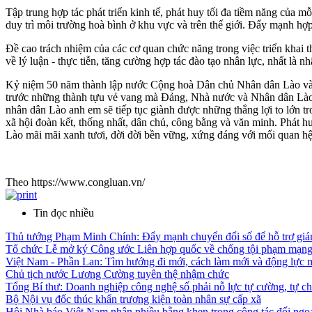
Tập trung hợp tác phát triển kinh tế, phát huy tối đa tiềm năng của 
duy trì môi trường hoà bình ở khu vực và trên thế giới. Đẩy mạnh hợp
Đề cao trách nhiệm của các cơ quan chức năng trong việc triển khai 
về lý luận - thực tiễn, tăng cường hợp tác đào tạo nhân lực, nhất là 
Kỷ niệm 50 năm thành lập nước Cộng hoà Dân chủ Nhân dân Lào và
trước những thành tựu vẻ vang mà Đảng, Nhà nước và Nhân dân Lào 
nhân dân Lào anh em sẽ tiếp tục giành được những thắng lợi to lớn 
xã hội đoàn kết, thống nhất, dân chủ, công bằng và văn minh. Phát 
Lào mãi mãi xanh tươi, đời đời bền vững, xứng đáng với mối quan 
Theo https://www.congluan.vn/
Tin đọc nhiều
Thủ tướng Phạm Minh Chính: Đẩy mạnh chuyển đổi số để hỗ trợ giám
Tổ chức Lễ mở ký Công ước Liên hợp quốc về chống tội phạm mạng 
Việt Nam - Phần Lan: Tìm hướng đi mới, cách làm mới và động lực 
Chủ tịch nước Lương Cường tuyên thệ nhậm chức
Tổng Bí thư: Doanh nghiệp công nghệ số phải nỗ lực tự cường, tự ch
Bộ Nội vụ đốc thúc khẩn trương kiện toàn nhân sự cấp xã
Hội Nhà báo Việt Nam nhận nhiều bằng khen trong công tác đối ngo