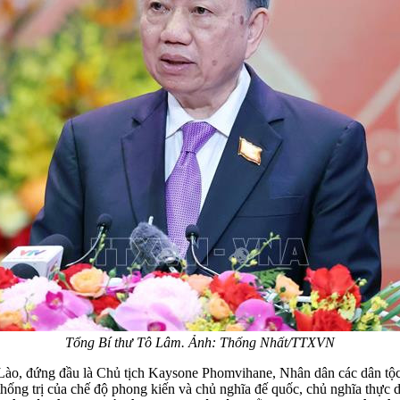
Tổng Bí thư Tô Lâm. Ảnh: Thống Nhất/TTXVN
o, đứng đầu là Chủ tịch Kaysone Phomvihane, Nhân dân các dân tộc 
h thống trị của chế độ phong kiến và chủ nghĩa đế quốc, chủ nghĩa thự