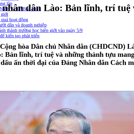
ông lập
nhân dân Lào: Bản lĩnh, trí tu
g Ninh và TP Bắc Ninh
 giới
u quả hoạt động
gười dân và doanh nghiệp
nh thành trường học biên giới vào ngày 5/9
ể kiến tạo phát triển
Cộng hòa Dân chủ Nhân dân (CHDCND) Lào,
ản lĩnh, trí tuệ và những thành tựu mang 
ng dấu ấn thời đại của Đảng Nhân dân Cách 