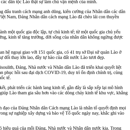
 các dân tộc Lào thật sự làm chủ vận mệnh của mình.
hống đấu tranh cách mạng anh dũng, kiên cường của Nhân dân các dân
ân Việt Nam, Đảng Nhân dân cách mạng Lào đã chèo lái con thuyền
nh một quốc gia độc lập, tự chủ kinh tế; từ một quốc gia chủ yếu
vững, kinh tế tăng trưởng, đời sống của nhân dân không ngừng được
 hệ ngoại giao với 151 quốc gia, có 41 trụ sở Đại sứ quán Lào ở
ự đổi thay lớn lao, đầy tự hào của đất nước Lào tươi đẹp.
ulith, Đảng, Nhà nước và Nhân dân Lào đã triển khai quyết liệt
n phục hồi sau đại dịch COVID-19, duy trì ổn định chính trị, củng
ốc tế.
ết, phát triển các hành lang kinh tế, gần đây là sắp xếp lại mô hình
 giúp Lào tham gia sâu hơn vào các dòng chảy kinh tế khu vực, khẳng
ãnh đạo của Đảng Nhân dân Cách mạng Lào là nhân tố quyết định mọi
 trong sự nghiệp xây dựng và bảo vệ Tổ quốc ngày nay, khắc ghi vào
có hiệu quả của mỗi Đảng, Nhà nước và Nhân dân nước kia. Trong