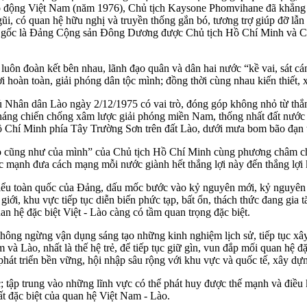
ao động Việt Nam (năm 1976), Chủ tịch Kaysone Phomvihane đã khẳng
ũi, có quan hệ hữu nghị và truyền thống gắn bó, tương trợ giúp đỡ lẫn
gốc là Đảng Cộng sản Đông Dương được Chủ tịch Hồ Chí Minh và C
 luôn đoàn kết bên nhau, lãnh đạo quân và dân hai nước “kề vai, sát cá
i hoàn toàn, giải phóng dân tộc mình; đồng thời cùng nhau kiến thiết, 
hủ Nhân dân Lào ngày 2/12/1975 có vai trò, đóng góp không nhỏ từ th
háng chiến chống xâm lược giải phóng miền Nam, thống nhất đất nước V
ồ Chí Minh phía Tây Trường Sơn trên đất Lào, dưới mưa bom bão đạn 
 cũng như của mình” của Chủ tịch Hồ Chí Minh cùng phương châm chỉ 
c mạnh đưa cách mạng mỗi nước giành hết thắng lợi này đến thắng lợi 
ểu toàn quốc của Đảng, dấu mốc bước vào kỷ nguyên mới, kỷ nguyên phá
giới, khu vực tiếp tục diễn biến phức tạp, bất ổn, thách thức đang gi
an hệ đặc biệt Việt - Lào càng có tầm quan trọng đặc biệt.
hông ngừng vận dụng sáng tạo những kinh nghiệm lịch sử, tiếp tục xây
à Lào, nhất là thế hệ trẻ, để tiếp tục giữ gìn, vun đắp mối quan hệ đặ
hát triển bền vững, hội nhập sâu rộng với khu vực và quốc tế, xây dự
vực; tập trung vào những lĩnh vực có thể phát huy được thế mạnh và điều
ất đặc biệt của quan hệ Việt Nam - Lào.