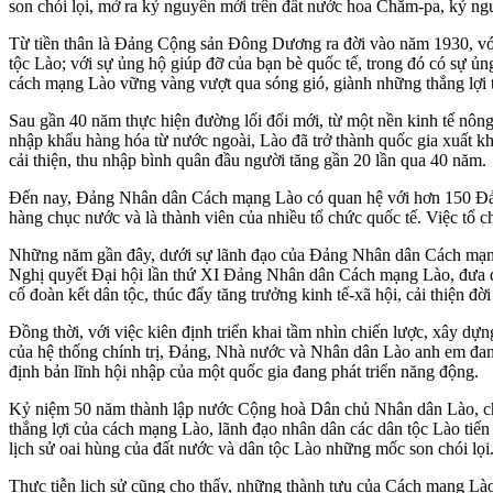
son chói lọi, mở ra kỷ nguyên mới trên đất nước hoa Chăm-pa, kỷ ng
Từ tiền thân là Đảng Cộng sản Đông Dương ra đời vào năm 1930, với 
tộc Lào; với sự ủng hộ giúp đỡ của bạn bè quốc tế, trong đó có sự 
cách mạng Lào vững vàng vượt qua sóng gió, giành những thắng lợi t
Sau gần 40 năm thực hiện đường lối đổi mới, từ một nền kinh tế nông
nhập khẩu hàng hóa từ nước ngoài, Lào đã trở thành quốc gia xuất k
cải thiện, thu nhập bình quân đầu người tăng gần 20 lần qua 40 năm.
Đến nay, Đảng Nhân dân Cách mạng Lào có quan hệ với hơn 150 Đảng 
hàng chục nước và là thành viên của nhiều tổ chức quốc tế. Việc tổ c
Những năm gần đây, dưới sự lãnh đạo của Đảng Nhân dân Cách mạng L
Nghị quyết Đại hội lần thứ XI Đảng Nhân dân Cách mạng Lào, đưa đất 
cố đoàn kết dân tộc, thúc đẩy tăng trưởng kinh tế-xã hội, cải thiện 
Đồng thời, với việc kiên định triển khai tầm nhìn chiến lược, xây dựng
của hệ thống chính trị, Đảng, Nhà nước và Nhân dân Lào anh em đang
định bản lĩnh hội nhập của một quốc gia đang phát triển năng động.
Kỷ niệm 50 năm thành lập nước Cộng hoà Dân chủ Nhân dân Lào, chặ
thắng lợi của cách mạng Lào, lãnh đạo nhân dân các dân tộc Lào tiến
lịch sử oai hùng của đất nước và dân tộc Lào những mốc son chói lọi
Thực tiễn lịch sử cũng cho thấy, những thành tựu của Cách mạng L